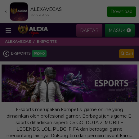
ALEXAVEGAS
×
Download
Mobile App
DAFTAR
MASUK
ALEXAVEGAS
E-SPORTS
E-SPORTS
Cari
PROMO
E-sports merupakan kompetisi game online yang
dimainkan oleh profesional gamer. Berbagai jenis game E-
sports dihadirkan seperti CS:GO, DOTA 2, MOBILE
LEGENDS, LOL, PUBG, FIFA dan berbagai game
menantang lainnya. Dukung tim dan pemain favorit kamu